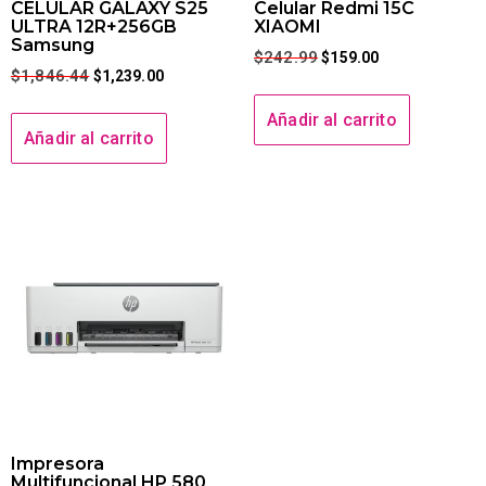
CELULAR GALAXY S25
Celular Redmi 15C
ULTRA 12R+256GB
XIAOMI
Samsung
$
242.99
$
159.00
$
1,846.44
$
1,239.00
Añadir al carrito
Añadir al carrito
Impresora
Multifuncional HP 580