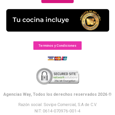
Terminos y Condiciones
Agencias Way, Todos los derechos reservados 2026 ®
Razón social: Sovipe Comercial, S.A de C.V.
NIT: 0614-070976-001-4