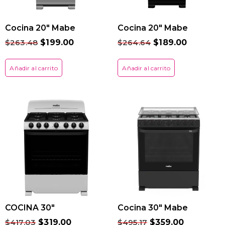
Cocina 20″ Mabe
Cocina 20″ Mabe
$
263.48
$
199.00
$
264.64
$
189.00
Añadir al carrito
Añadir al carrito
COCINA 30″
Cocina 30″ Mabe
$
417.03
$
319.00
$
495.17
$
359.00