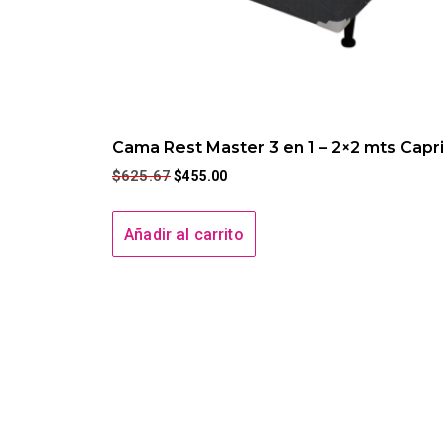
Cama Rest Master 3 en 1 – 2×2 mts Capri
$
625.67
$
455.00
Añadir al carrito