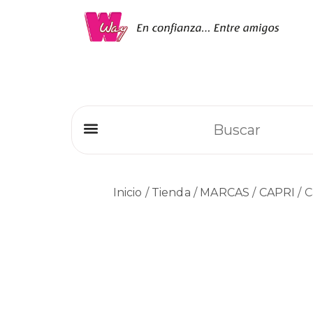
Refrigeradores Comerciales
Inicio
/
Tienda
/
MARCAS
/
CAPRI
/ C