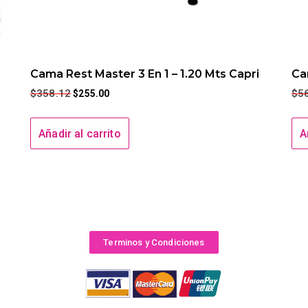
Cama Rest Master 3 En 1 – 1.20 Mts Capri
Ca
$
358.12
$
5
$
255.00
Añadir al carrito
A
Terminos y Condiciones