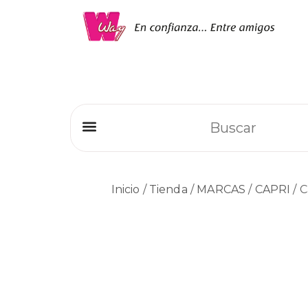
Refrigeradores Comerciales
Inicio
/
Tienda
/
MARCAS
/
CAPRI
/ C