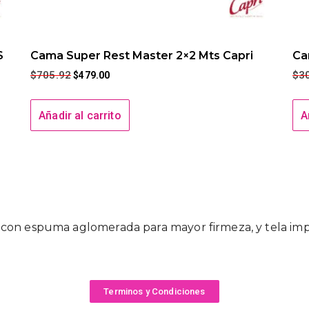
S
Cama Super Rest Master 2×2 Mts Capri
Ca
$
705.92
$
3
$
479.00
Añadir al carrito
A
con espuma aglomerada para mayor firmeza, y tela imp
Terminos y Condiciones