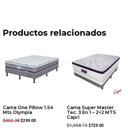
Productos relacionados
Cama One Pillow 1.54
Cama Super Master
Mts Olympia
Tec. 3 En 1 – 2×2 MTS
Capri
$
452.38
$
299.00
$
1,058.73
$
729.00