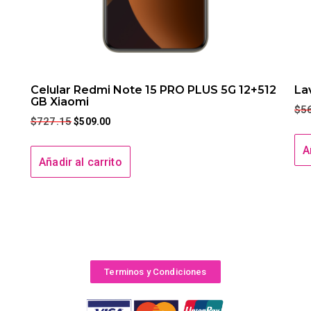
Celular Redmi Note 15 PRO PLUS 5G 12+512
La
GB Xiaomi
$
5
$
727.15
$
509.00
A
Añadir al carrito
Terminos y Condiciones