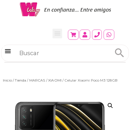
Refrigeradores Comerciales
Inicio
/
Tienda
/
MARCAS
/
XIAOMI
/ Celular Xiaomi Poco M3 128GB