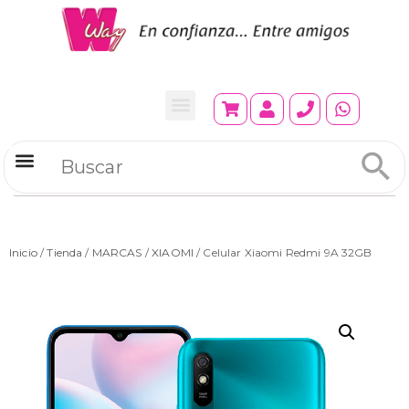
Refrigeradores Comerciales
Inicio
/
Tienda
/
MARCAS
/
XIAOMI
/ Celular Xiaomi Redmi 9A 32GB