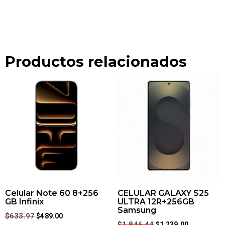
Productos relacionados
Celular Note 60 8+256
CELULAR GALAXY S25
GB Infinix
ULTRA 12R+256GB
Samsung
$
633.97
$
489.00
$
1,846.44
$
1,239.00