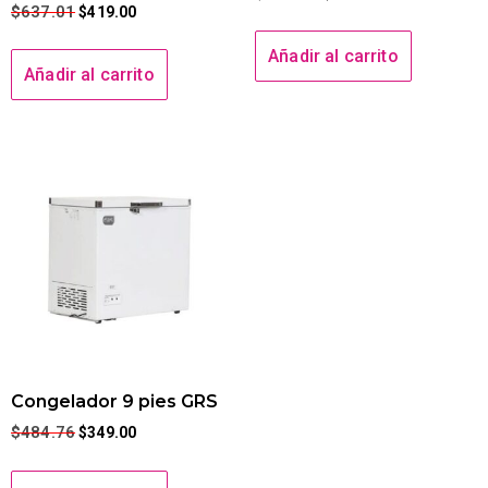
$
637.01
$
419.00
Añadir al carrito
Añadir al carrito
Congelador 9 pies GRS
$
484.76
$
349.00