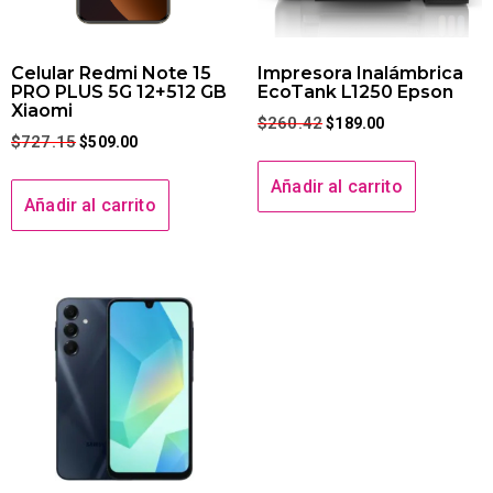
Celular Redmi Note 15
Impresora Inalámbrica
PRO PLUS 5G 12+512 GB
EcoTank L1250 Epson
Xiaomi
$
260.42
$
189.00
$
727.15
$
509.00
Añadir al carrito
Añadir al carrito