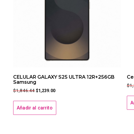
CELULAR GALAXY S25 ULTRA 12R+256GB
Ce
Samsung
$
1
$
1,846.44
$
1,239.00
A
Añadir al carrito