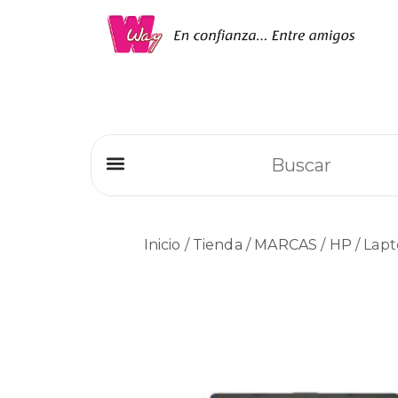
Refrigeradores Comerciales
Inicio
/
Tienda
/
MARCAS
/
HP
/ Lap