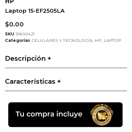
HP
Laptop 15-EF2505LA
$
0.00
SKU
51800421
Categorías
CELULARES Y TECNOLOGÍA
,
HP
,
LAPTOP
Descripción +
Características +