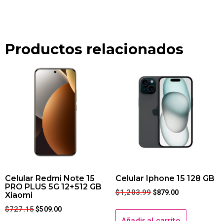
Productos relacionados
Celular Redmi Note 15
Celular Iphone 15 128 GB
PRO PLUS 5G 12+512 GB
$
1,203.99
$
879.00
Xiaomi
$
727.15
$
509.00
Añadir al carrito