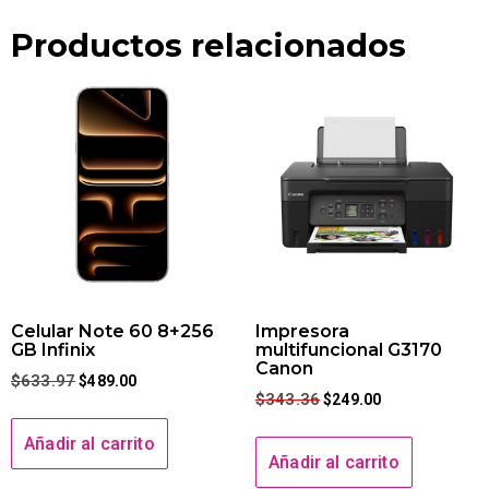
Productos relacionados
Celular Note 60 8+256
Impresora
GB Infinix
multifuncional G3170
Canon
$
633.97
$
489.00
$
343.36
$
249.00
Añadir al carrito
Añadir al carrito