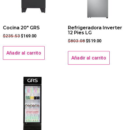
Cocina 20″ GRS
Refrigeradora Inverter
12 Pies LG
$
235.53
$
169.00
$
803.08
$
519.00
Añadir al carrito
Añadir al carrito