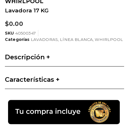
WHIRLPOOL
Lavadora 17 KG
$
0.00
SKU
40500347
Categorías
LAVADORAS
,
LÍNEA BLANCA
,
WHIRLPOOL
Descripción +
Características +