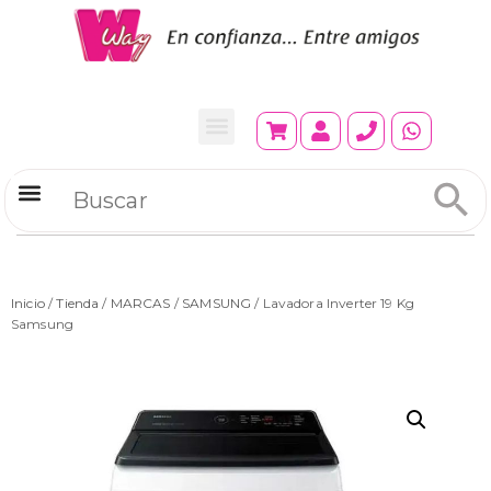
Refrigeradores Comerciales
Inicio
/
Tienda
/
MARCAS
/
SAMSUNG
/ Lavadora Inverter 19 Kg
Samsung