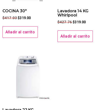
COCINA 30″
Lavadora 14 KG
Whirlpool
$
417.03
$
319.00
$
427.76
$
319.00
Añadir al carrito
Añadir al carrito
Lavadora 22 KG