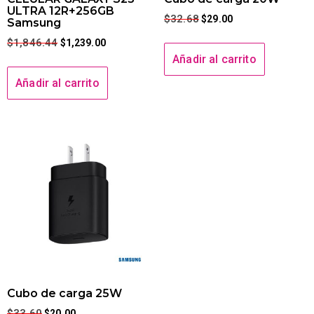
ULTRA 12R+256GB
$
32.68
$
29.00
Samsung
$
1,846.44
$
1,239.00
Añadir al carrito
Añadir al carrito
Cubo de carga 25W
$
33.60
$
20.00