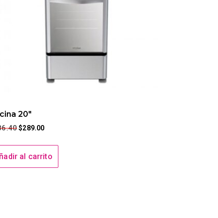
cina 20″
86.40
$
289.00
ñadir al carrito