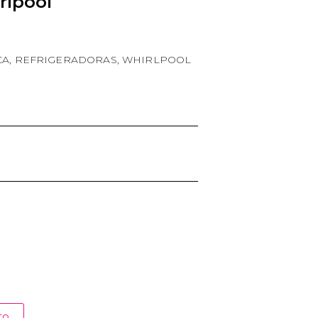
rlpool
CA
,
REFRIGERADORAS
,
WHIRLPOOL
to