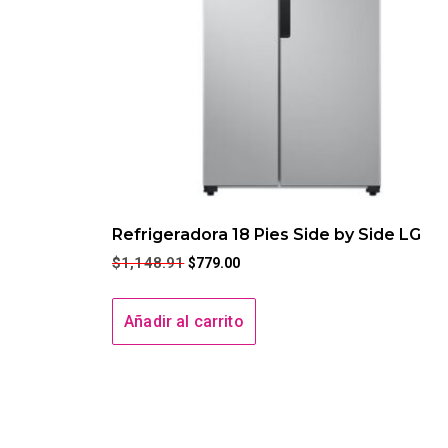
Refrigeradora 18 Pies Side by Side LG
$
1,148.91
$
779.00
Añadir al carrito