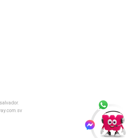
salvador.
way.com.sv