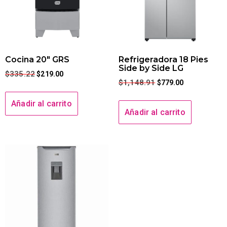
Cocina 20″ GRS
Refrigeradora 18 Pies
Side by Side LG
$
335.22
$
219.00
$
1,148.91
$
779.00
Añadir al carrito
Añadir al carrito