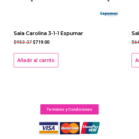
Sala Carolina 3-1-1 Espumar
Sa
$
953.37
$
6
$
719.00
Añadir al carrito
A
Terminos y Condiciones