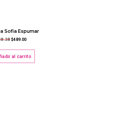
la Sofia Espumar
48.38
$
489.00
ñadir al carrito