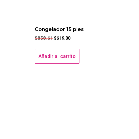
Congelador 15 pies
$
858.61
$
619.00
Añadir al carrito