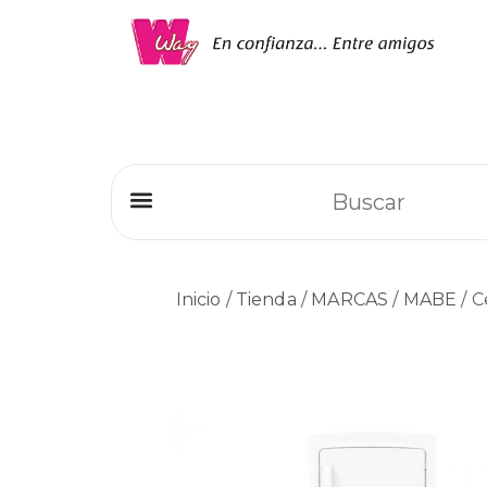
Refrigeradores Comerciales
Inicio
/
Tienda
/
MARCAS
/
MABE
/ C