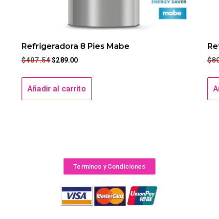
Refrigeradora 8 Pies Mabe
Re
$
407.54
$
8
$
289.00
Añadir al carrito
A
Terminos y Condiciones