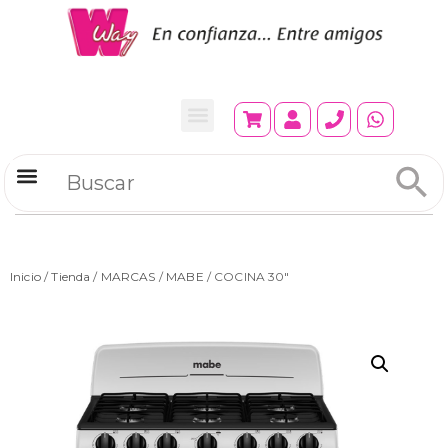
Refrigeradores Comerciales
Inicio
/
Tienda
/
MARCAS
/
MABE
/ COCINA 30″