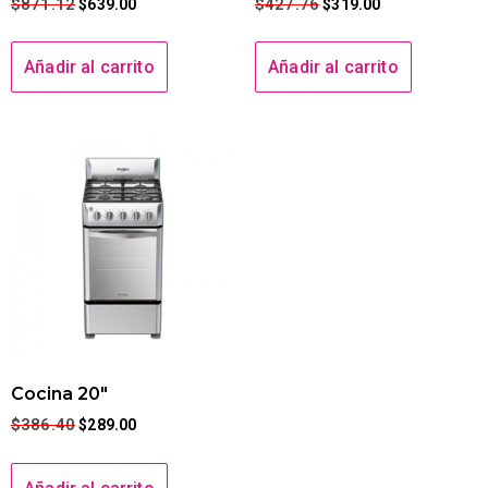
$
871.12
$
427.76
$
639.00
$
319.00
Añadir al carrito
Añadir al carrito
Cocina 20″
$
386.40
$
289.00