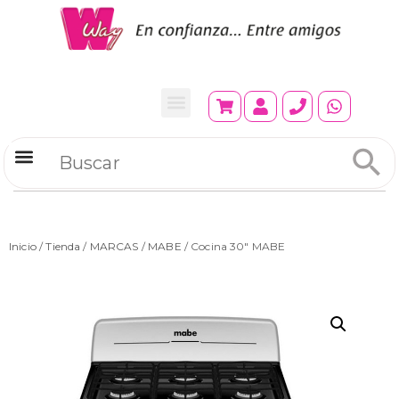
Refrigeradores Comerciales
Inicio
/
Tienda
/
MARCAS
/
MABE
/ Cocina 30″ MABE