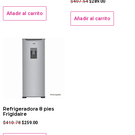
$
407.54
$
289.00
Añadir al carrito
Añadir al carrito
Refrigeradora 8 pies
Frigidaire
$
410.78
$
259.00