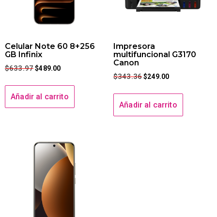
Celular Note 60 8+256
Impresora
GB Infinix
multifuncional G3170
Canon
$
633.97
$
489.00
$
343.36
$
249.00
Añadir al carrito
Añadir al carrito