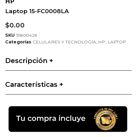
HP
Laptop 15-FC0008LA
$
0.00
SKU
51800426
Categorías
CELULARES Y TECNOLOGÍA
,
HP
,
LAPTOP
Descripción +
Características +