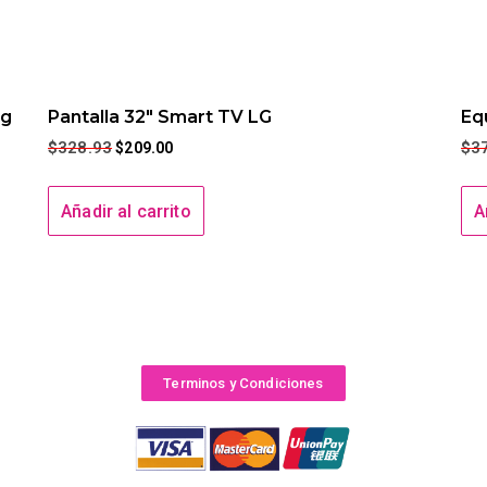
ng
Pantalla 32″ Smart TV LG
Eq
$
328.93
$
3
$
209.00
Añadir al carrito
A
Terminos y Condiciones