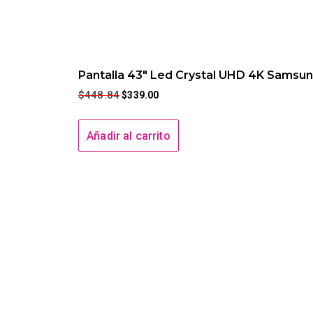
Pantalla 43″ Led Crystal UHD 4K Samsu
$
448.84
$
339.00
Añadir al carrito