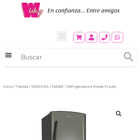
Refrigeradores Comerciales
Inicio
/
Tienda
/
MARCAS
/
MABE
/ Refrigeradora Mabe 14 pies